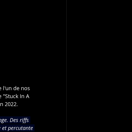
 l'un de nos 
 "Stuck In A 
en 2022.
ge. Des riffs 
e et percutante 