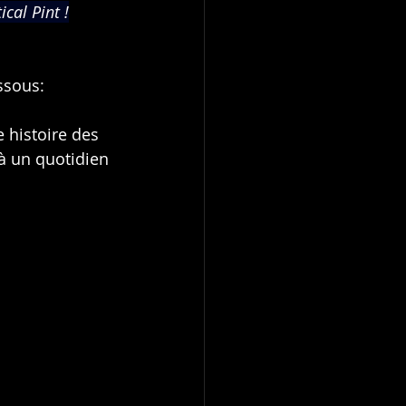
cal Pint !
essous:
 histoire des 
à un quotidien 