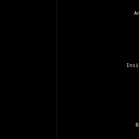
A
Insi
B