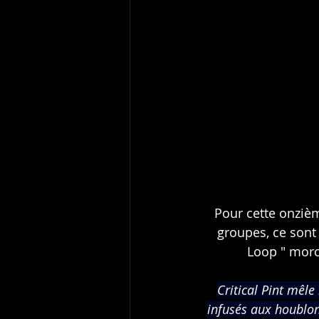
Pour cette onziè
groupes, ce sont 
Loop " morce
Critical Pint mêle
infusés aux houblons