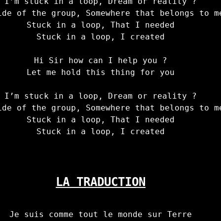
I’m stuck in a loop, Dream or reality ?

ide of the group, Somewhere that belongs to me
Stuck in a loop, That I needed

Stuck in a loop, I created

Hi Sir how can I help you ?

Let me hold this thing for you

I’m stuck in a loop, Dream or reality ?

ide of the group, Somewhere that belongs to me
Stuck in a loop, That I needed

Stuck in a loop, I created

LA TRADUCTION

Je suis comme tout le monde sur Terre